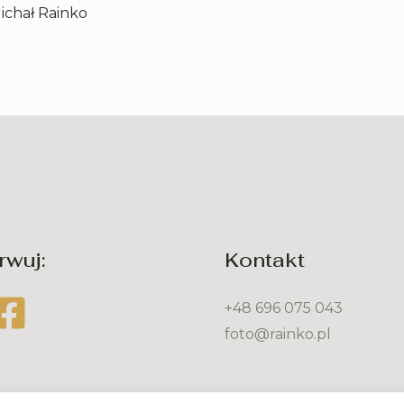
ichał Rainko
wuj:
Kontakt
+48 696 075 043
foto@rainko.pl